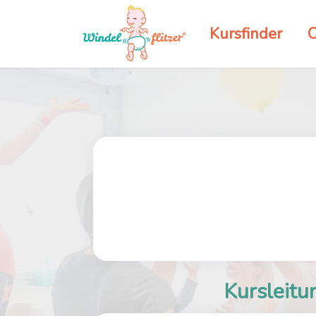
Kursfinder
O
Kursleitu