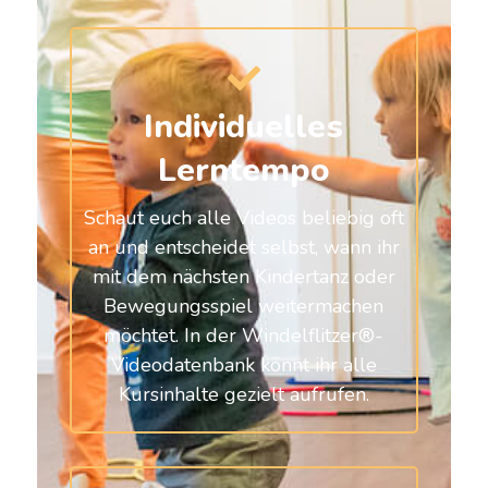
Individuelles
Lerntempo
Schaut euch alle Videos beliebig oft
an und entscheidet selbst, wann ihr
mit dem nächsten Kindertanz oder
Bewegungsspiel weitermachen
möchtet. In der Windelflitzer®-
Videodatenbank könnt ihr alle
Kursinhalte gezielt aufrufen.