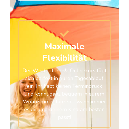
Maximale
Flexibilität
Der Windelflitzer®-Onlinekurs fügt
sich perfekt in euren Tagesablauf
ein. Ihr habt keinen Termindruck
und könnt ganz bequem in eurem
Wohnzimmer tanzen – wann immer
es dir und deinem Kind am besten
passt!