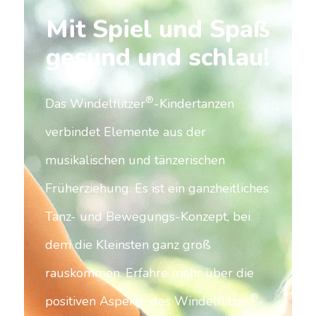
Mit Spiel und Spaß
gesund und schlau!
®
Das Windelflitzer
-Kindertanzen
verbindet Elemente aus der
musikalischen und tänzerischen
Früherziehung. Es ist ein ganzheitliches
Tanz- und Bewegungs-Konzept, bei
dem die Kleinsten ganz groß
rauskommen. Erfahre mehr über die
®
positiven Aspekte des Windelflitzer
-