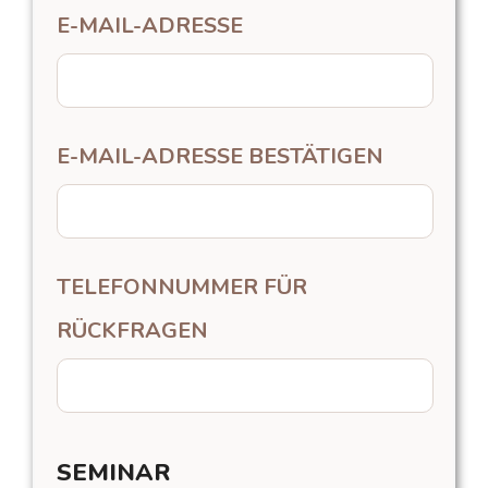
E-MAIL-ADRESSE
TELEFON
BETREFF
BETREFF
E-MAIL-ADRESSE BESTÄTIGEN
BETREFF
TELEFONNUMMER FÜR
RÜCKFRAGEN
Ich habe die
Ich habe die
zur
zur
Datenschutzbestimmungen
Datenschutzbestimmungen
Kenntnis genommen.
Kenntnis genommen.
Ich habe die
Abschicken
Abschicken
SEMINAR
zur
Datenschutzbestimmungen