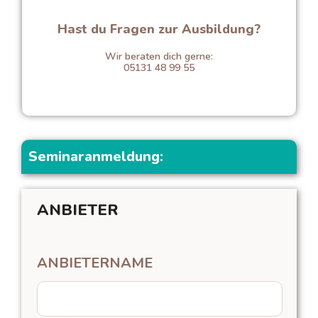
Hast du Fragen zur Ausbildung?
Wir beraten dich gerne:
05131 48 99 55
Seminaranmeldung
Seminaranmeldung:
ANBIETERNAME
ANBIETER
ANBIETERNAME
ANREDE
NAME
ANBIETERART
Anrede
Anrede
Tanzschule